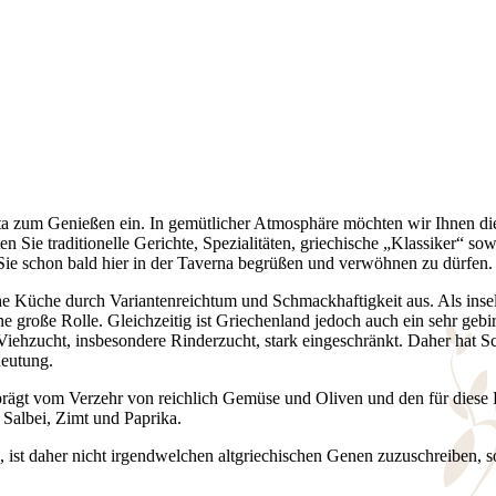
osta zum Genießen ein. In gemütlicher Atmosphäre möchten wir Ihnen di
n Sie traditionelle Gerichte, Spezialitäten, griechische „Klassiker“ sow
Sie schon bald hier in der Taverna begrüßen und verwöhnen zu dürfen.
che Küche durch Variantenreichtum und Schmackhaftigkeit aus. Als inse
e große Rolle. Gleichzeitig ist Griechenland jedoch auch ein sehr gebi
Viehzucht, insbesondere Rinderzucht, stark eingeschränkt. Daher hat S
deutung.
eprägt vom Verzehr von reichlich Gemüse und Oliven und den für diese
Salbei, Zimt und Paprika.
, ist daher nicht irgendwelchen altgriechischen Genen zuzuschreiben, 