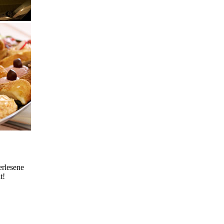
erlesene
t!