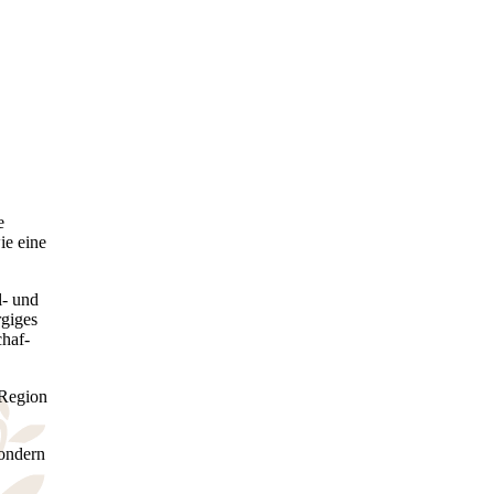
e
ie eine
l- und
rgiges
chaf-
 Region
sondern